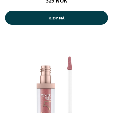
329 NOK
KJØP NÅ