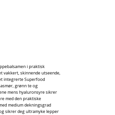
ppebalsamen i praktisk
et vakkert, skinnende utseende,
Det integrerte Superfood
easmør, grønn te og
pene mens hyaluronsyre sikrer
øre med den praktiske
r med medium dekningsgrad
t og sikrer deg ultramyke lepper