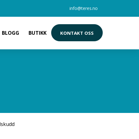
info@teres.no
BLOGG
BUTIKK
KONTAKT OSS
ilskudd