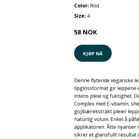
Color:
Röd
Size:
4
58 NOK
KJØP NÅ
Denne flytende veganske le
lipglossformat gir leppene 
intens pleie og fuktighet. 
Complex med E-vitamin, sh
gojibærekstrakt pleier lep
naturlig volum. Enkel å påf
applikatoren. Åtte nyanse
sikrer et glansfullt resulta