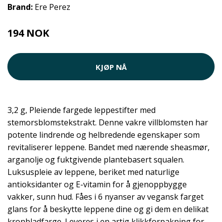
Brand:
Ere Perez
194 NOK
259 NOK
KJØP NÅ
3,2 g, Pleiende fargede leppestifter med
stemorsblomstekstrakt. Denne vakre villblomsten har
potente lindrende og helbredende egenskaper som
revitaliserer leppene. Bandet med nærende sheasmør,
arganolje og fuktgivende plantebasert squalen.
Luksuspleie av leppene, beriket med naturlige
antioksidanter og E-vitamin for å gjenoppbygge
vakker, sunn hud. Fåes i 6 nyanser av vegansk farget
glans for å beskytte leppene dine og gi dem en delikat
kronbladfarge. Leveres i en artig klikkforpakning for