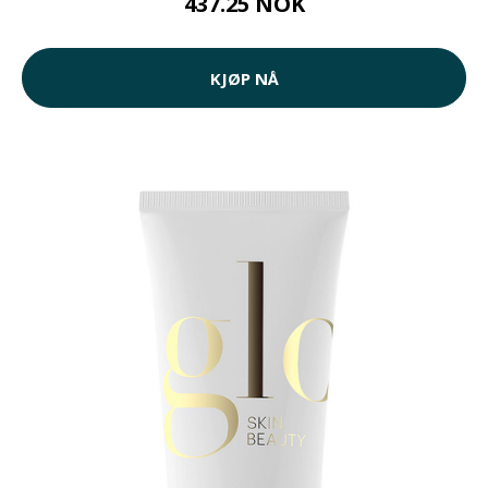
437.25 NOK
KJØP NÅ