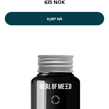
635 NOK
KJØP NÅ