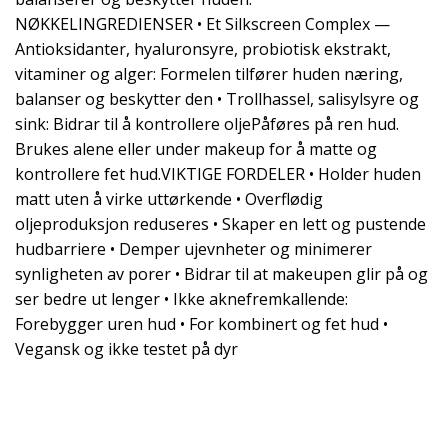
NØKKELINGREDIENSER • Et Silkscreen Complex —
Antioksidanter, hyaluronsyre, probiotisk ekstrakt,
vitaminer og alger: Formelen tilfører huden næring,
balanser og beskytter den • Trollhassel, salisylsyre og
sink: Bidrar til å kontrollere oljePåføres på ren hud.
Brukes alene eller under makeup for å matte og
kontrollere fet hud.VIKTIGE FORDELER • Holder huden
matt uten å virke uttørkende • Overflødig
oljeproduksjon reduseres • Skaper en lett og pustende
hudbarriere • Demper ujevnheter og minimerer
synligheten av porer • Bidrar til at makeupen glir på og
ser bedre ut lenger • Ikke aknefremkallende:
Forebygger uren hud • For kombinert og fet hud •
Vegansk og ikke testet på dyr