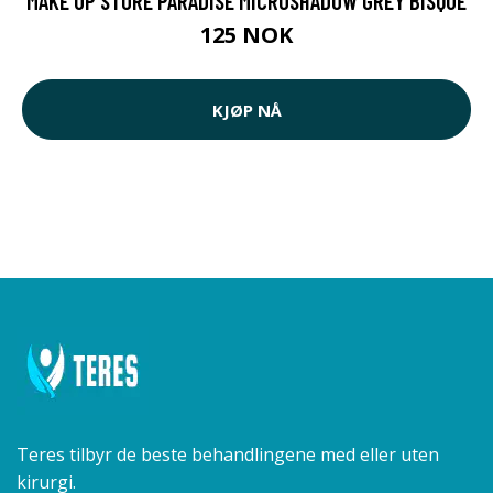
MAKE UP STORE PARADISE MICROSHADOW GREY BISQUE
125 NOK
KJØP NÅ
Teres tilbyr de beste behandlingene med eller uten
kirurgi.