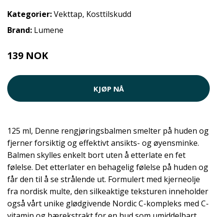
Kategorier:
Vekttap
,
Kosttilskudd
Brand:
Lumene
139 NOK
KJØP NÅ
125 ml, Denne rengjøringsbalmen smelter på huden og
fjerner forsiktig og effektivt ansikts- og øyensminke.
Balmen skylles enkelt bort uten å etterlate en fet
følelse. Det etterlater en behagelig følelse på huden og
får den til å se strålende ut. Formulert med kjerneolje
fra nordisk multe, den silkeaktige teksturen inneholder
også vårt unike glødgivende Nordic C-kompleks med C-
vitamin og bærekstrakt for en hud som umiddelbart