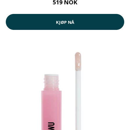
519 NOK
KJØP NÅ