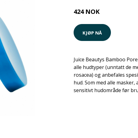
424 NOK
KJØP NÅ
Juice Beautys Bamboo Pore 
alle hudtyper (unntatt de m
rosacea) og anbefales spesi
hud. Som med alle masker, a
sensitivt hudområde før bru