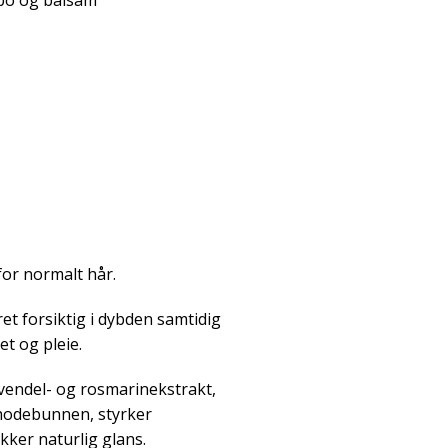
po og balsam
or normalt hår.
t forsiktig i dybden samtidig
et og pleie.
vendel- og rosmarinekstrakt,
hodebunnen, styrker
kker naturlig glans.