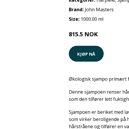
Kategorier:
Hårpleie
,
Sjam
Brand:
John Masters
Size:
1000.00 ml
815.5 NOK
KJØP NÅ
Økologisk sjampo primært f
Denne sjampoen renser håre
som den tilfører lett fuktigh
Sjampoen er beriket med la
som virker beroligende på 
hårstråene og tilfører en va