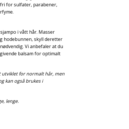
ri for sulfater, parabener,
arfyme.
jampo i vått hår. Masser
og hodebunnen, skyll deretter
nødvendig. Vi anbefaler at du
sgivende balsam for optimalt
utviklet for normalt hår, men
og kan også brukes i
ge, lenge.