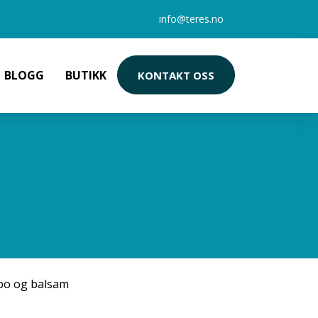
info@teres.no
BLOGG
BUTIKK
KONTAKT OSS
L
po og balsam