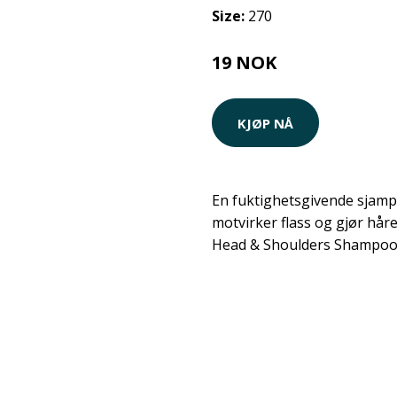
Size:
270
19 NOK
KJØP NÅ
En fuktighetsgivende sjam
motvirker flass og gjør håre
Head & Shoulders Shampoo