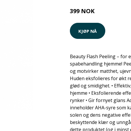
399 NOK
445 NOK
KJØP NÅ
Beauty Flash Peeling – for e
spabehandling hjemme! Peel
og motvirker matthet, ujevn
Huden eksfolieres for økt re
glød og smidighet. • Effekti
hjemme • Eksfolierende effe
rynker • Gir fornyet glans A
inneholder AHA-syre som k
solen og dens negative effe
beskyttende klær og unngå 
dette produktet (og i minst 