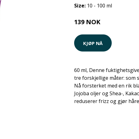
Size:
10 - 100 ml
139 NOK
KJØP NÅ
60 ml, Denne fuktighetsgi
tre forskjellige måter: som s
Nå forsterket med en rik b
Jojoba oljer og Shea-, Kakao
reduserer frizz og gjør håre