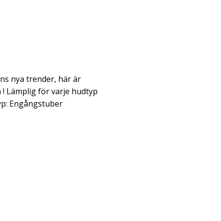
ns nya trender, här är
! Lämplig för varje hudtyp
yp: Engångstuber