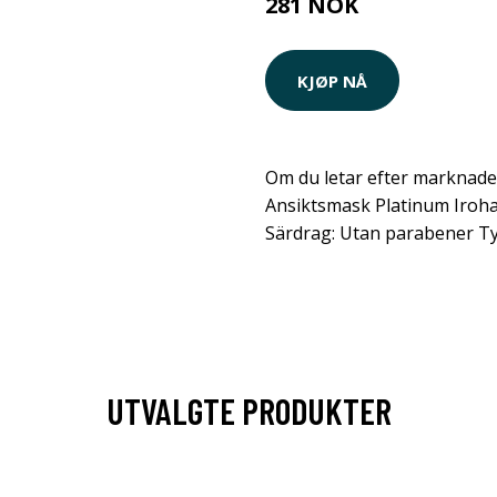
281 NOK
KJØP NÅ
Om du letar efter marknade
Ansiktsmask Platinum Iroha 
Särdrag: Utan parabener T
UTVALGTE PRODUKTER