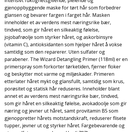
intensivt fuktighetsgivende, pleiende og
gjenoppbyggende maske for tørt hår som forbedrer
glansen og bevarer fargen i farget hår. Masken
inneholder et av verdens mest næringsrike bær,
tindved, som gir håret en silkeaktig følelse,
jojobafrøolje som styrker håret, og askorbinsyre
(vitamin C), antioksidanten som hjelper håret å vokse
samtidig som den reparerer. Uten sulfater og
parabener. The Wizard Detangling Primer (118ml) er en
primerspray som forkorter tørketiden, fjerner floker
og beskytter mot varme og miljøskader. Primeren
etterlater håret mykt og glansfullt, samtidig som krus,
porøsitet og statisk hår reduseres. Inneholder blant
annet et av verdens mest næringsrike bær, tindved,
som gir håret en silkeaktig følelse, avokadoolje som gir
næring og jevner ut håret, samt provitamin B5 som
gjenoppretter hårets motstandskraft, reduserer flisete
tupper, jevner ut og styrker håret. Fargebevarende og