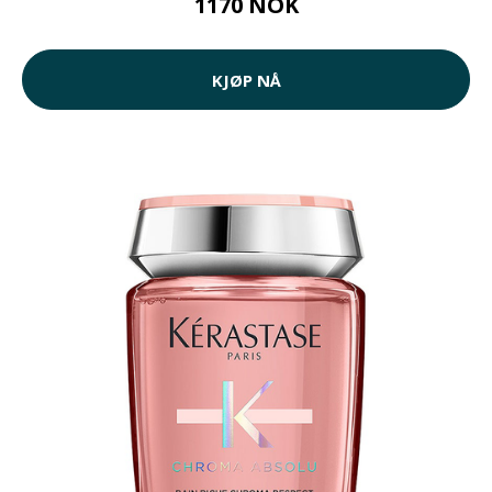
1170 NOK
KJØP NÅ