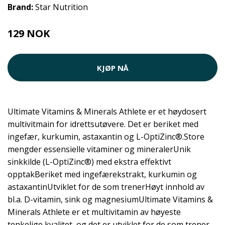
Brand:
Star Nutrition
129 NOK
199 NOK
KJØP NÅ
Ultimate Vitamins & Minerals Athlete er et høydosert
multivitmain for idrettsutøvere. Det er beriket med
ingefær, kurkumin, astaxantin og L-OptiZinc®.Store
mengder essensielle vitaminer og mineralerUnik
sinkkilde (L-OptiZinc®) med ekstra effektivt
opptakBeriket med ingefærekstrakt, kurkumin og
astaxantinUtviklet for de som trenerHøyt innhold av
bl.a. D-vitamin, sink og magnesiumUltimate Vitamins &
Minerals Athlete er et multivitamin av høyeste
tenkelige kvalitet, og det er utviklet for de som trener.