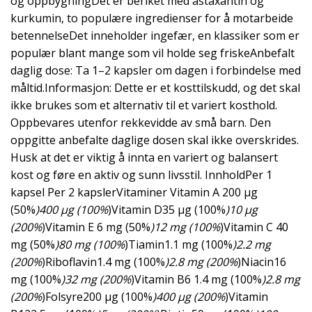
og oppbygningDet er beriket med astaxantin og
kurkumin, to populære ingredienser for å motarbeide
betennelseDet inneholder ingefær, en klassiker som er
populær blant mange som vil holde seg friskeAnbefalt
daglig dose: Ta 1–2 kapsler om dagen i forbindelse med
måltid.Informasjon: Dette er et kosttilskudd, og det skal
ikke brukes som et alternativ til et variert kosthold.
Oppbevares utenfor rekkevidde av små barn. Den
oppgitte anbefalte daglige dosen skal ikke overskrides.
Husk at det er viktig å innta en variert og balansert
kost og føre en aktiv og sunn livsstil. InnholdPer 1
kapsel Per 2 kapslerVitaminer Vitamin A 200 µg
(50%
)400 µg (100%
)Vitamin D35 µg (100%
)10 µg
(200%
)Vitamin E 6 mg (50%
)12 mg (100%
)Vitamin C 40
mg (50%
)80 mg (100%
)Tiamin1.1 mg (100%
)2.2 mg
(200%
)Riboflavin1.4 mg (100%
)2.8 mg (200%
)Niacin16
mg (100%
)32 mg (200%
)Vitamin B6 1.4 mg (100%
)2.8 mg
(200%
)Folsyre200 µg (100%
)400 µg (200%
)Vitamin