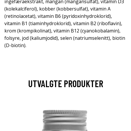
ingefæraekstrakt, mangan (mangansulfat), vitamin D3
(kolekalciferol), kobber (kobbersulfat), vitamin A
(retinolacetat), vitamin B6 (pyridoxinhydroklorid),
vitamin B1 (tiaminhydroklorid), vitamin B2 (riboflavin),
krom (krompikolinat), vitamin B12 (cyanokobalamin),
folsyre, jod (kaliumjodid), selen (natriumselenitt), biotin
(D-biotin).
UTVALGTE PRODUKTER