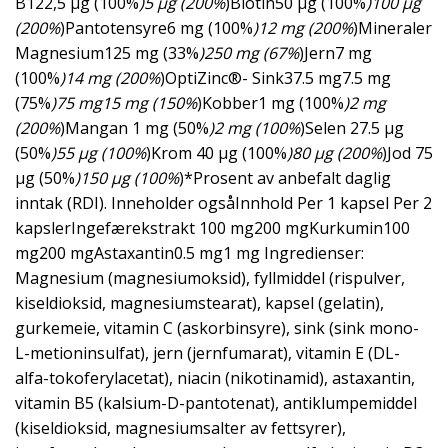
B122,5 µg (100%
)5 µg (200%
)Biotin50 µg (100%
)100 µg
(200%
)Pantotensyre6 mg (100%
)12 mg (200%
)Mineraler
Magnesium125 mg (33%
)250 mg (67%
)Jern7 mg
(100%
)14 mg (200%
)OptiZinc®- Sink37.5 mg7.5 mg
(75%
)75 mg15 mg (150%
)Kobber1 mg (100%
)2 mg
(200%
)Mangan 1 mg (50%
)2 mg (100%
)Selen 27.5 µg
(50%
)55 µg (100%
)Krom 40 µg (100%
)80 µg (200%
)Jod 75
µg (50%
)150 µg (100%
)*Prosent av anbefalt daglig
inntak (RDI). Inneholder ogsåInnhold Per 1 kapsel Per 2
kapslerIngefærekstrakt 100 mg200 mgKurkumin100
mg200 mgAstaxantin0.5 mg1 mg Ingredienser:
Magnesium (magnesiumoksid), fyllmiddel (rispulver,
kiseldioksid, magnesiumstearat), kapsel (gelatin),
gurkemeie, vitamin C (askorbinsyre), sink (sink mono-
L-metioninsulfat), jern (jernfumarat), vitamin E (DL-
alfa-tokoferylacetat), niacin (nikotinamid), astaxantin,
vitamin B5 (kalsium-D-pantotenat), antiklumpemiddel
(kiseldioksid, magnesiumsalter av fettsyrer),