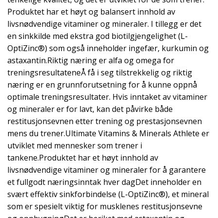
Produktet har et høyt og balansert innhold av
livsnødvendige vitaminer og mineraler. I tillegg er det
en sinkkilde med ekstra god biotilgjengelighet (L-
OptiZinc®) som også inneholder ingefær, kurkumin og
astaxantin.Riktig næring er alfa og omega for
treningsresultateneÅ få i seg tilstrekkelig og riktig
næring er en grunnforutsetning for å kunne oppnå
optimale treningsresultater. Hvis inntaket av vitaminer
og mineraler er for lavt, kan det påvirke både
restitusjonsevnen etter trening og prestasjonsevnen
mens du trener.Ultimate Vitamins & Minerals Athlete er
utviklet med mennesker som trener i
tankene.Produktet har et høyt innhold av
livsnødvendige vitaminer og mineraler for å garantere
et fullgodt næringsinntak hver dagDet inneholder en
svært effektiv sinkforbindelse (L-OptiZinc®), et mineral
som er spesielt viktig for musklenes restitusjonsevne