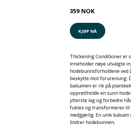
359 NOK
KJØP NÅ
Thickening Conditioner er s
inneholder nøye utvalgte i
hodebunnsforholdene ved å 
beskytte mot forurensing. 
balsamen er rik på planteeks
opprettholde en sunn hodeb
ytterste lag og forbedre hå
fuktes og transformeres til 
medgjørlig. En unik balsam
lindrer hodebunnen.