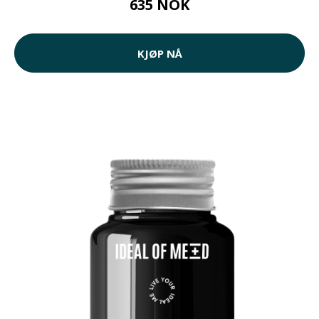
635 NOK
KJØP NÅ