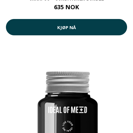
635 NOK
KJØP NÅ