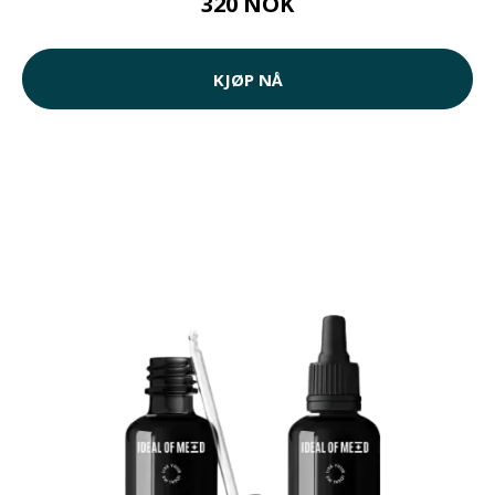
320 NOK
KJØP NÅ