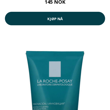
145 NOK
KJØP NÅ