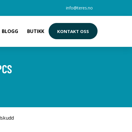
info@teres.no
BLOGG
BUTIKK
KONTAKT OSS
PCS
ilskudd