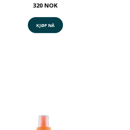
320 NOK
KJØP NÅ