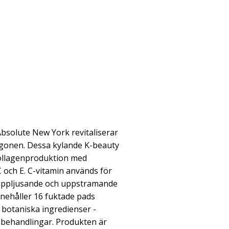
bsolute New York revitaliserar
gonen. Dessa kylande K-beauty
kollagenproduktion med
C och E. C-vitamin används för
 uppljusande och uppstramande
nehåller 16 fuktade pads
 botaniska ingredienser -
-behandlingar. Produkten är